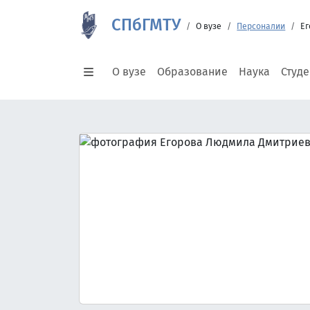
СПбГМТУ
О вузе
Персоналии
Ег
О вузе
Образование
Наука
Студ