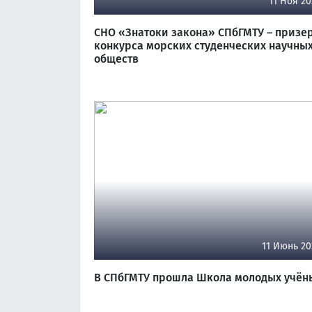
11 Ноя 20
СНО «Знатоки закона» СПбГМТУ – призе
конкурса морских студенческих научны
обществ
11 Июнь 20
В СПбГМТУ прошла Школа молодых учён