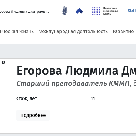
орова Людмила Дмитриевна
енческая жизнь
Международная деятельность
Развитие
Егорова Людмила Д
Старший преподаватель КММП, 
Стаж, лет
11
Подробнее