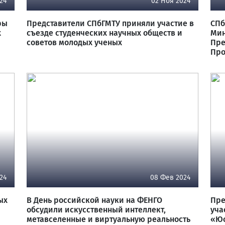
24
02 Ноя 2024
ры
Представители СПбГМТУ приняли участие в
СПб
х
съезде студенческих научных обществ и
Мин
советов молодых ученых
Пре
Про
24
08 Фев 2024
ых
В День российской науки на ФЕНГО
Пре
обсудили искусственный интеллект,
уча
метавселенные и виртуальную реальность
«Ю