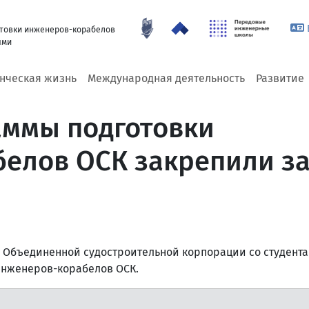
отовки инженеров-корабелов
ями
енческая жизнь
Международная деятельность
Развитие
аммы подготовки
елов ОСК закрепили з
 Объединенной судостроительной корпорации со студента
нженеров-корабелов ОСК.