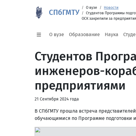
О вузе
Новости
СПбГМТУ
Студентов Программы подг
ОСК закрепили за предприяти
О вузе
Образование
Наука
Студ
Студентов Прогр
инженеров-кораб
предприятиями
21 Сентября 2024 года
В СПбГМТУ прошла встреча представителей
обучающимися по Программе подготовки и