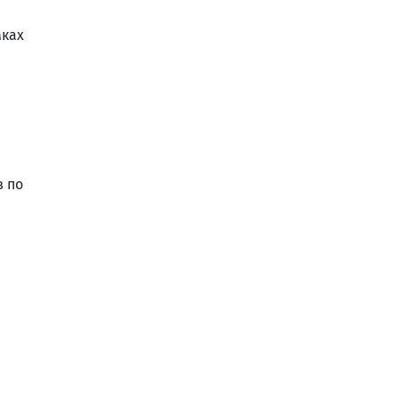
мках
в по