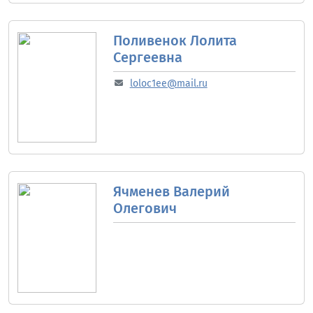
Поливенок Лолита
Сергеевна
loloc1ee@mail.ru
Ячменев Валерий
Олегович