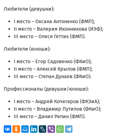
Любители (девушки):
I место – Оксана Антоненко (ФМП);
II место – Валерия Иконникова (ИЭФ);
III место – Олеся Геттих (ФМП).
Любители (юноши):
I место – Егор Садовенко (ФКиО);
II место – Алексей Крылов (ФМП);
III место – Степан Дунаев (ФКиО).
Профессионалы (девушки/юноши):
I место – Андрей Кочегаров (ФКЭиА);
II место – Владимир Путилов (ФКиО);
III место – Данил Репин (ФМП).