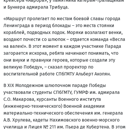
крейсера «Аврора», у памятника катерам-тральщикам
и Бункера адмирала Трибуца.
«Маршрут пролегает по местам боевой славы города
Ленинграда в период блокады – это места стоянки
кораблей, подводных лодок. Моряки возлагают венки,
воздают почести со шлюпок – отдается команда «Весла
на валек!». В этот момент в каждом участнике Парада
загорается искорка, ребята начинают понимать, что
они внуки и правнуки героев, которые создали эту
великую Победу», – сказал проректор по
воспитательной работе СПбГМТУ Альберт Акопян.
В XIX Молодежном шлюпочном параде Победы
участвовали студенты СПбГМТУ, ГУМРФ им. адмирала
С.О. Макарова, курсанты Военного института
(инженерно-технического) Военной академии
материально-технического обеспечения им. генерала
А.В. Хрулева, кадеты Нахимовского военно-морского
училища и Лицея № 211 им. Пьера де Кубертена. В этом