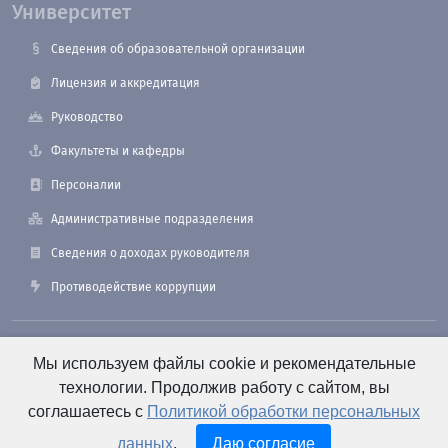
Университет
Сведения об образовательной организации
Лицензия и аккредитация
Руководство
Факультеты и кафедры
Персоналии
Административные подразделения
Сведения о доходах руководителя
Противодействие коррупции
190121, Санкт-Петербург, ул. Лоцманская, 3
Мы используем файлы cookie и рекомендательные
технологии. Продолжив работу с сайтом, вы
соглашаетесь с
Политикой обработки персональных
+7 (812) 495-26-48 Оперативный дежурный
данных
.
Даю согласие
e-mail: office@smtu.ru