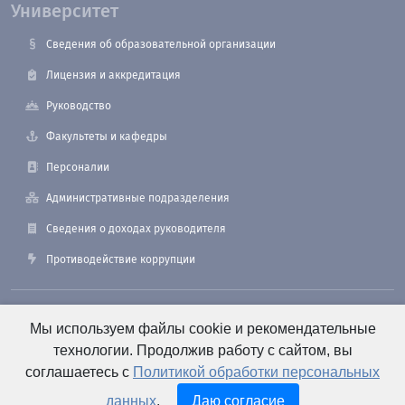
Университет
Сведения об образовательной организации
Лицензия и аккредитация
Руководство
Факультеты и кафедры
Персоналии
Административные подразделения
Сведения о доходах руководителя
Противодействие коррупции
190121, Санкт-Петербург, ул. Лоцманская, 3
Мы используем файлы cookie и рекомендательные
технологии. Продолжив работу с сайтом, вы
соглашаетесь с
Политикой обработки персональных
+7 (812) 495-26-48 Оперативный дежурный
данных
.
Даю согласие
e-mail: office@smtu.ru