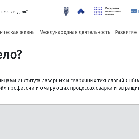
нское это дело?
енческая жизнь
Международная деятельность
Развитие
ело?
ницами Института лазерных и сварочных технологий СПбГМ
ой» профессии и о чарующих процессах сварки и выращи