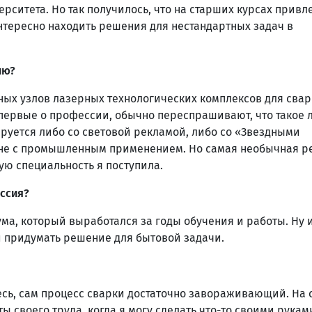
рситета. Но так получилось, что на старших курсах привл
 интересно находить решения для нестандартных задач в
ию?
ных узлов лазерных технологических комплексов для свар
первые о профессии, обычно переспрашивают, что такое 
руется либо со световой рекламой, либо со «Звездными
к не с промышленным применением. Но самая необычная р
кую специальность я поступила.
ессия?
ма, который выработался за годы обучения и работы. Ну и
и придумать решение для бытовой задачи.
тесь, сам процесс сварки достаточно завораживающий. На
ы своего труда, когда я могу сделать что-то своими рукам