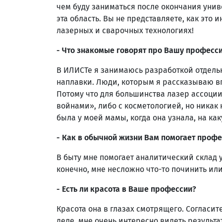
чем буду заниматься после окончания униве
эта область. Вы не представляете, как это
лазерных и сварочных технологиях!
- Что знакомые говорят про Вашу професс
В ИЛИСТе я занимаюсь разработкой отдель
наплавки. Люди, которым я рассказываю в
Потому что для большинства лазер ассоции
войнами», либо с косметологией, но ника
была у моей мамы, когда она узнала, на ка
- Как в обычной жизни Вам помогает проф
В быту мне помогает аналитический склад у
конечно, мне несложно что-то починить ил
- Есть ли красота в Ваше профессии?
Красота она в глазах смотрящего. Согласи
деле, мне очень интересно видеть результат