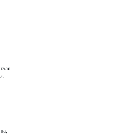
.
еталл
ы.
ца,