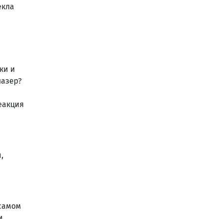
екла
ки и
лазер?
еакция
,
 самом
и,