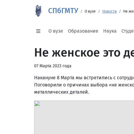
СПбГМТУ
О вузе
Новости
Не же
О вузе
Образование
Наука
Студ
Не женское это д
07 Марта 2023 года
Накануне 8 Марта мы встретились с сотруд
Поговорили о причинах выбора «не женск
металлических деталей.