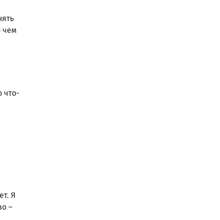
нять
о чем
 что-
ет. Я
во –