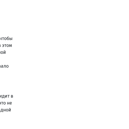
 чтобы
в этом
ной
вало
идит в
это не
адной