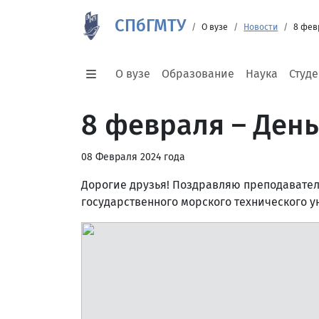
СПбГМТУ
О вузе
Новости
8 фев
О вузе
Образование
Наука
Студ
8 февраля – День
08 Февраля 2024 года
Дорогие друзья! Поздравляю преподавателе
государственного морского технического у