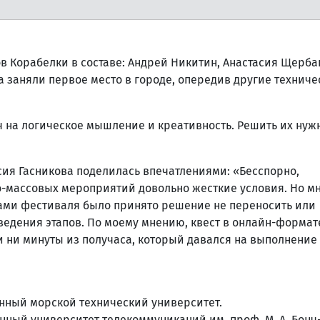
ов Корабелки в составе: Андрей Никитин, Анастасия Щерба
а заняли первое место в городе, опередив другие техниче
ч на логическое мышление и креативность. Решить их нуж
сия Гасникова поделилась впечатлениями: «Бесспорно,
о-массовых мероприятий довольно жесткие условия. Но мн
рами фестиваля было принято решение не переносить или
ведения этапов. По моему мнению, квест в онлайн-формате
и ни минуты из получаса, который давался на выполнение
енный морской технический университет.
енный университет телекоммуникаций им. проф. М. А. Бонч