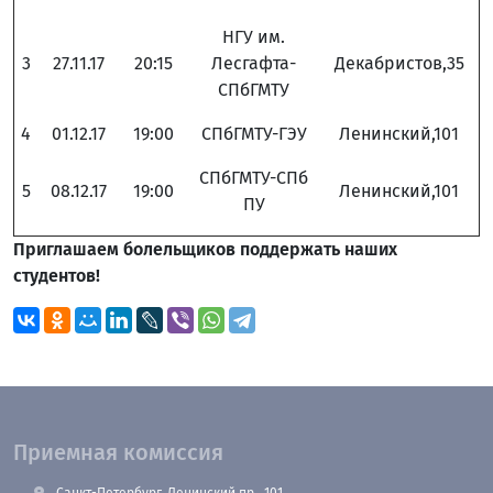
НГУ им.
3
27.11.17
20:15
Лесгафта-
Декабристов,35
СПбГМТУ
4
01.12.17
19:00
СПбГМТУ-ГЭУ
Ленинский,101
СПбГМТУ-СПб
5
08.12.17
19:00
Ленинский,101
ПУ
Приглашаем болельщиков поддержать наших
студентов!
Приемная комиссия
Санкт-Петербург, Ленинский пр., 101