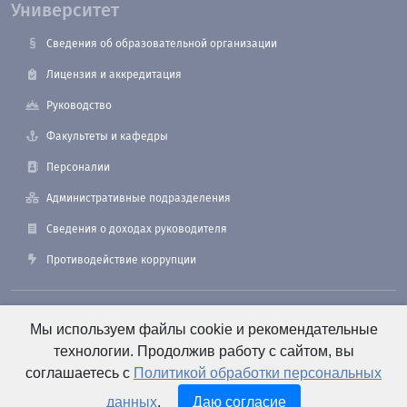
Университет
Сведения об образовательной организации
Лицензия и аккредитация
Руководство
Факультеты и кафедры
Персоналии
Административные подразделения
Сведения о доходах руководителя
Противодействие коррупции
190121, Санкт-Петербург, ул. Лоцманская, 3
Мы используем файлы cookie и рекомендательные
технологии. Продолжив работу с сайтом, вы
соглашаетесь с
Политикой обработки персональных
+7 (812) 495-26-48 Оперативный дежурный
данных
.
Даю согласие
e-mail: office@smtu.ru