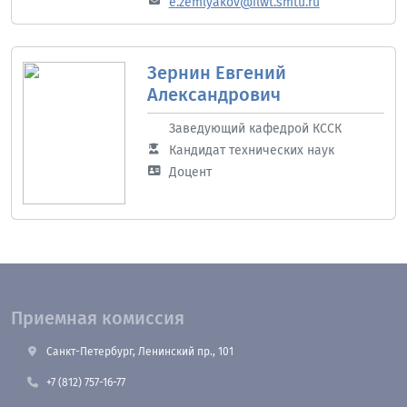
e.zemlyakov@ilwt.smtu.ru
Зернин Евгений
Александрович
Заведующий кафедрой КССК
Кандидат технических наук
Доцент
Приемная комиссия
Санкт-Петербург, Ленинский пр., 101
+7 (812) 757-16-77