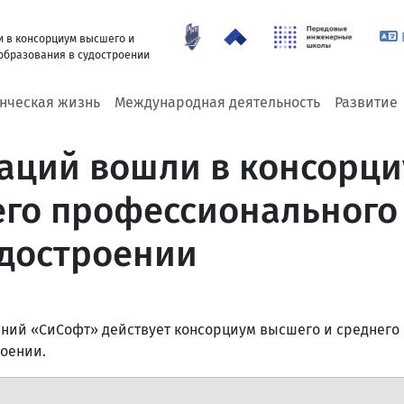
и в консорциум высшего и
образования в судостроении
енческая жизнь
Международная деятельность
Развитие
заций вошли в консорц
его профессионального
удостроении
аний «СиСофт» действует консорциум высшего и среднего
оении.