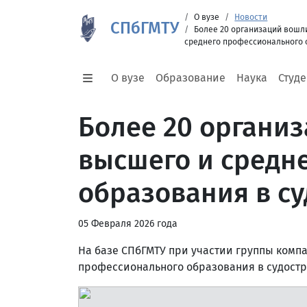
О вузе
Новости
СПбГМТУ
Более 20 организаций вошл
среднего профессионального 
О вузе
Образование
Наука
Студ
Более 20 органи
высшего и средн
образования в с
05 Февраля 2026 года
На базе СПбГМТУ при участии группы комп
профессионального образования в судостр