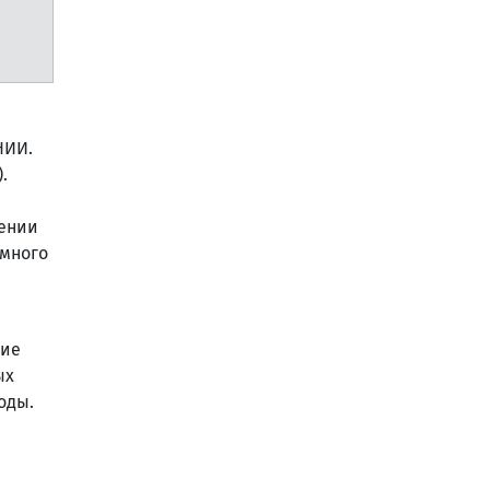
НИИ.
.
нении
ммного
ние
ых
оды.