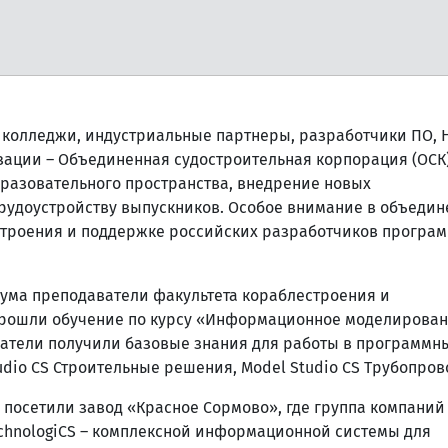
, колледжи, индустриальные партнеры, разработчики ПО, 
ации – Объединенная судостроительная корпорация (ОСК)
бразовательного пространства, внедрение новых
рудоустройству выпускников. Особое внимание в объеди
троения и поддержке российских разработчиков програ
иума преподаватели факультета кораблестроения и
 прошли обучение по курсу «Информационное моделирова
шатели получили базовые знания для работы в программн
tudio CS Строительные решения, Model Studio CS Трубопров
 посетили завод «Красное Сормово», где группа компаний
chnologiCS – комплексной информационной системы для