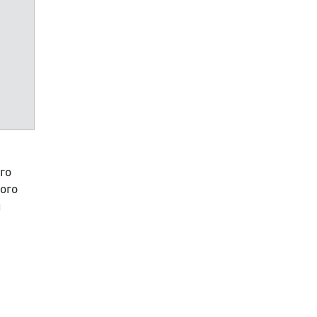
го
ого
й