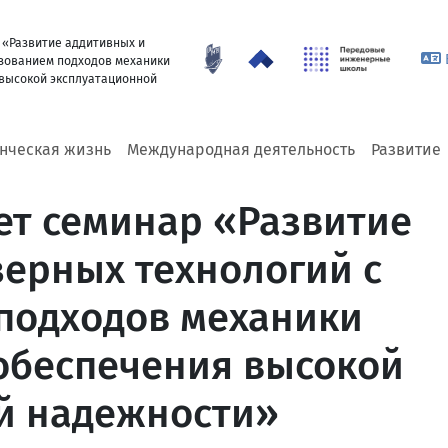
 «Развитие аддитивных и
ьзованием подходов механики
высокой эксплуатационной
енческая жизнь
Международная деятельность
Развитие
ет семинар «Развитие
зерных технологий с
подходов механики
обеспечения высокой
й надежности»