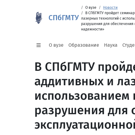
О вузе
Новости
В СПбГМТУ пройдет семинар
СПбГМТУ
лазерных технологий с испол
разрушения для обеспечения 
надежности»
О вузе
Образование
Наука
Студ
В СПбГМТУ пройд
аддитивных и ла
использованием 
разрушения для 
эксплуатационно