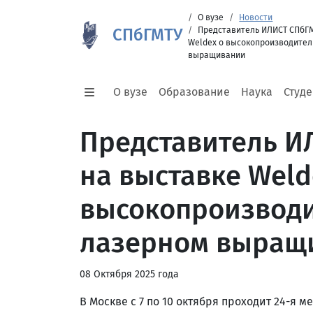
О вузе
Новости
СПбГМТУ
Представитель ИЛИСТ СПбГМ
Weldex о высокопроизводите
выращивании
О вузе
Образование
Наука
Студ
Представитель И
на выставке Weld
высокопроизвод
лазерном выращ
08 Октября 2025 года
В Москве с 7 по 10 октября проходит 24-я