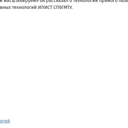
 и масштабируем» он рассказал о технологии прямого лаз
вных технологий ИЛИСТ СПбГМТУ.
логий