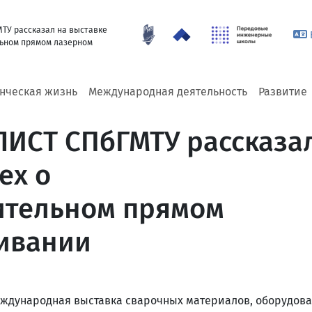
ТУ рассказал на выставке
льном прямом лазерном
енческая жизнь
Международная деятельность
Развитие
ЛИСТ СПбГМТУ рассказа
ex о
ительном прямом
ивании
 международная выставка сварочных материалов, оборудов