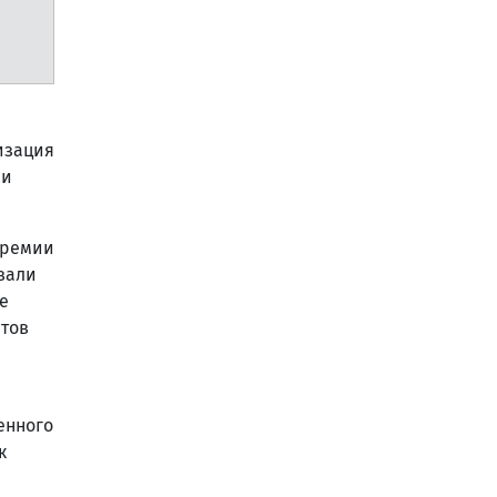
изация
ии
премии
вали
е
нтов
енного
к