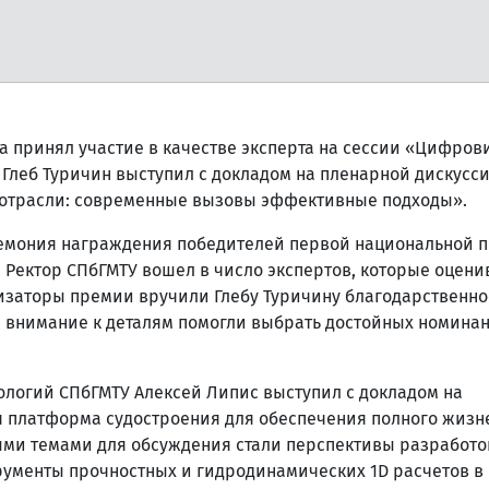
а принял участие в качестве эксперта на сессии «Цифров
 Глеб Туричин выступил с докладом на пленарной дискусс
 отрасли: современные вызовы эффективные подходы».
емония награждения победителей первой национальной 
 Ректор СПбГМТУ вошел в число экспертов, которые оцени
низаторы премии вручили Глебу Туричину благодарственно
 внимание к деталям помогли выбрать достойных номина
логий СПбГМТУ Алексей Липис выступил с докладом на
платформа судостроения для обеспечения полного жизн
ыми темами для обсуждения стали перспективы разработо
трументы прочностных и гидродинамических 1D расчетов в