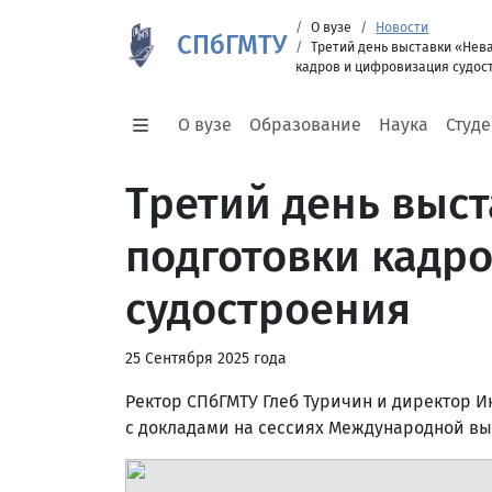
О вузе
Новости
СПбГМТУ
Третий день выставки «Нев
кадров и цифровизация судос
О вузе
Образование
Наука
Студ
Третий день выс
подготовки кадр
судостроения
25 Сентября 2025 года
Ректор СПбГМТУ Глеб Туричин и директор 
с докладами на сессиях Международной вы