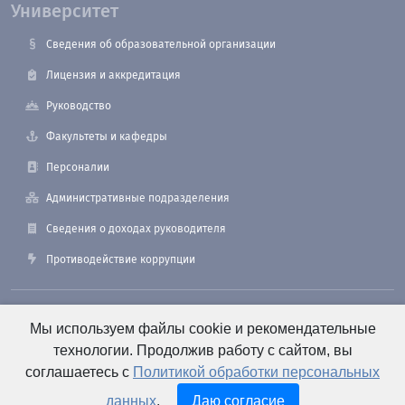
Университет
Сведения об образовательной организации
Лицензия и аккредитация
Руководство
Факультеты и кафедры
Персоналии
Административные подразделения
Сведения о доходах руководителя
Противодействие коррупции
190121, Санкт-Петербург, ул. Лоцманская, 3
Мы используем файлы cookie и рекомендательные
технологии. Продолжив работу с сайтом, вы
соглашаетесь с
Политикой обработки персональных
+7 (812) 495-26-48 Оперативный дежурный
данных
.
Даю согласие
e-mail: office@smtu.ru