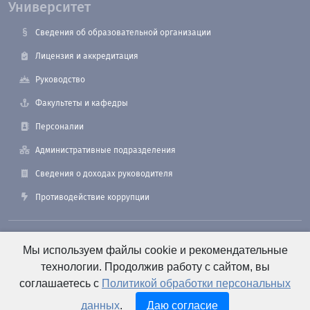
Университет
Сведения об образовательной организации
Лицензия и аккредитация
Руководство
Факультеты и кафедры
Персоналии
Административные подразделения
Сведения о доходах руководителя
Противодействие коррупции
190121, Санкт-Петербург, ул. Лоцманская, 3
Мы используем файлы cookie и рекомендательные
технологии. Продолжив работу с сайтом, вы
соглашаетесь с
Политикой обработки персональных
+7 (812) 495-26-48 Оперативный дежурный
данных
.
Даю согласие
e-mail: office@smtu.ru