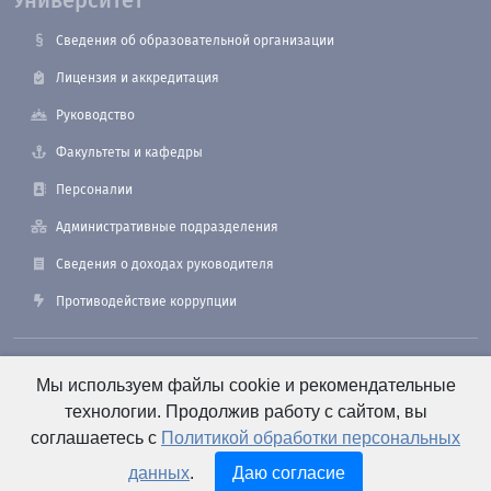
Университет
Сведения об образовательной организации
Лицензия и аккредитация
Руководство
Факультеты и кафедры
Персоналии
Административные подразделения
Сведения о доходах руководителя
Противодействие коррупции
190121, Санкт-Петербург, ул. Лоцманская, 3
Мы используем файлы cookie и рекомендательные
технологии. Продолжив работу с сайтом, вы
соглашаетесь с
Политикой обработки персональных
+7 (812) 495-26-48 Оперативный дежурный
данных
.
Даю согласие
e-mail: office@smtu.ru