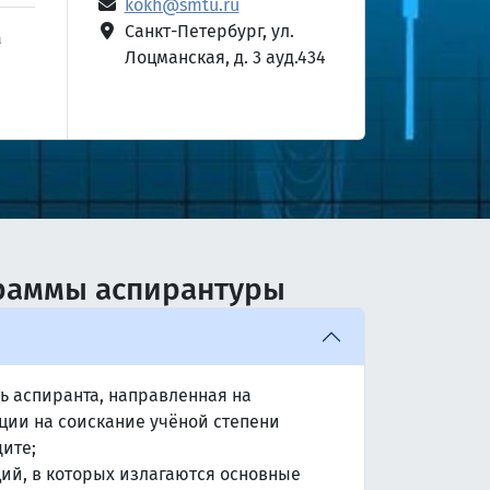
kokh@smtu.ru
Санкт-Петербург, ул.
а
Лоцманская, д. 3 ауд.434
граммы аспирантуры
ь аспиранта, направленная на
ции на соискание учёной степени
щите;
ий, в которых излагаются основные