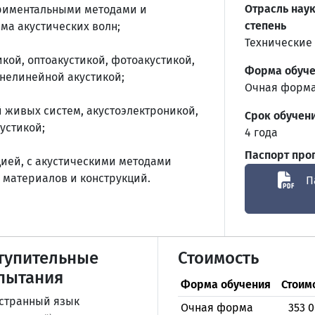
Отрасль наук
ериментальными методами и
степень
ма акустических волн;
Технические
кой, оптоакустикой, фотоакустикой,
Форма обуч
 нелинейной акустикой;
Очная форм
й живых систем, акустоэлектроникой,
Срок обучен
устикой;
4 года
Паспорт пр
ией, с акустическими методами
 материалов и конструкций.
П
тупительные
Стоимость
пытания
Форма обучения
Стоим
странный язык
Очная форма
353 0