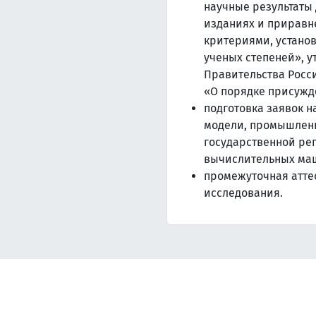
научные результаты
изданиях и приравне
критериями, устан
ученых степеней», 
Правительства Росси
«О порядке присужд
подготовка заявок н
модели, промышленн
государственной ре
вычислительных маш
промежуточная атте
исследования.