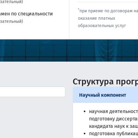
зательный)
*
при приеме по договорам н
амен по специальности
оказание платных
зательный)
образовательных услуг
Структура про
Научный компонент
научная деятельност
подготовку диссерта
кандидата наук к за
подготовка публикац