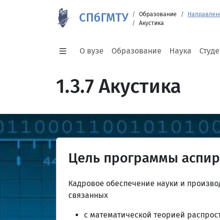
СПбГМТУ
Образование
Направлен
Акустика
О вузе
Образование
Наука
Студ
1.3.7 Акустика
Цель программы аспи
Кадровое обеспечение науки и производ
связанных
с математической теорией распрост