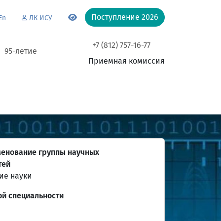
Поступление 2026
En
ЛК ИСУ
+7 (812) 757-16-77
95-летие
Приемная комиссия
енование группы научных
тей
ие науки
й специальности