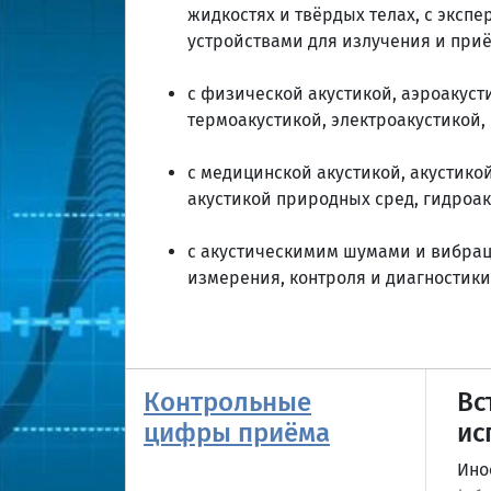
жидкостях и твёрдых телах, с эксп
устройствами для излучения и приё
с физической акустикой, аэроакусти
термоакустикой, электроакустикой,
с медицинской акустикой, акустико
акустикой природных сред, гидроак
с акустическимим шумами и вибрац
измерения, контроля и диагностики
Контрольные
Вс
цифры приёма
ис
Ино