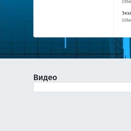
(Обя
Экз
(Обя
Видео