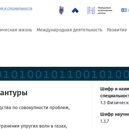
ия и специальности
енческая жизнь
Международная деятельность
Развитие
Шифр и наим
рантуры
специальнос
1.3 Физическ
ства по совокупности проблем,
Шифр научно
1.3.7
ранения упругих волн в газах,