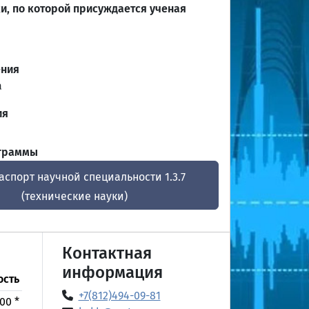
и, по которой присуждается ученая
ения
а
ия
ограммы
аспорт научной специальности 1.3.7
(технические науки)
Контактная
информация
ость
+7(812)494-09-81
00 *