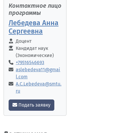
Контактное лицо
программы
Лебедева Анна
Сергеевна
Доцент
Кандидат наук
(Экономические)
+79516546693
aslebedeva11@gmai
l.com
A.C.Lebedeva@smtu.
ru
Подать заявку