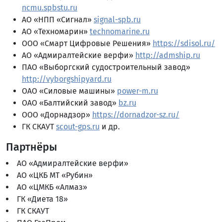
ncmu.spbstu.ru
АО «НПП «Сигнал»
signal-spb.ru
АО «Техномарин»
technomarine.ru
ООО «Смарт Цифровые Решения»
https://sdisol.ru/
АО «Адмиралтейские верфи»
http://admship.ru
ПАО «Выборгский судостроительный завод»
http://vyborgshipyard.ru
ОАО «Силовые машины»
power-m.ru
ОАО «Балтийский завод»
bz.ru
ООО «Дорнадзор»
https://dornadzor-sz.ru/
ГК СКАУТ
scout-gps.ru
и др.
Партнёры
АО «Адмиралтейские верфи»
АО «ЦКБ МТ «Рубин»
АО «ЦМКБ «Алмаз»
ГК «Диета 18»
ГК СКАУТ