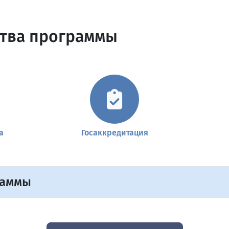
тва программы
а
Госаккредитация
раммы