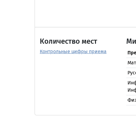
Количество мест
Ми
Контрольные цифры приема
Пре
Мат
Рус
Инф
Ин
Фи