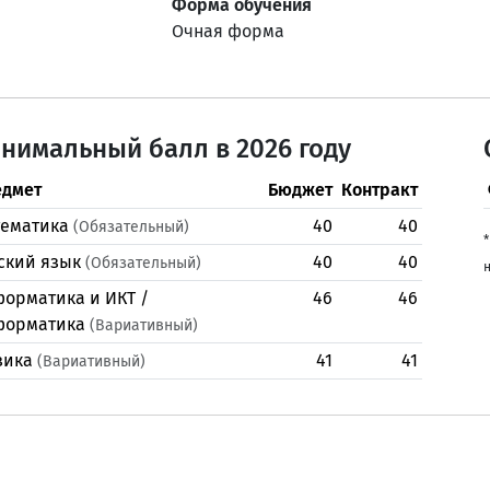
Форма обучения
Очная форма
нимальный балл в 2026 году
дмет
Бюджет
Контракт
ематика
40
40
(Обязательный)
*
ский язык
40
40
(Обязательный)
н
орматика и ИКТ /
46
46
форматика
(Вариативный)
зика
41
41
(Вариативный)