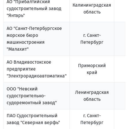
АО "Прибалтийский
Калининградская
судостроительный завод
область
"Янтарь"
АО "Санкт-Петербургское
морское бюро
г. Санкт-
машиностроения
Петербург
"Малахит"
АО Владивостокское
Приморский
предприятие
край
"Электрорадиоавтоматика"
ООО "Невский
Ленинградская
судостроительно-
область
судоремонтный завод"
ПАО Судостроительный
г. Санкт-
1
завод "Северная верфь"
Петербург