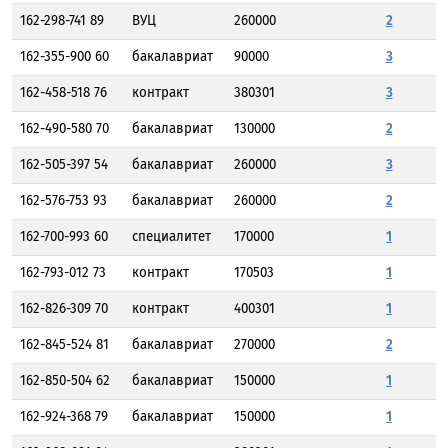
162-298-741 89
ВУЦ
260000
2
162-355-900 60
бакалавриат
90000
3
162-458-518 76
контракт
380301
3
162-490-580 70
бакалавриат
130000
2
162-505-397 54
бакалавриат
260000
3
162-576-753 93
бакалавриат
260000
2
162-700-993 60
специалитет
170000
1
162-793-012 73
контракт
170503
1
162-826-309 70
контракт
400301
1
162-845-524 81
бакалавриат
270000
2
162-850-504 62
бакалавриат
150000
1
162-924-368 79
бакалавриат
150000
1