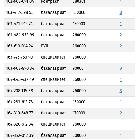
162-968-091 04
контракт
380301
1
163-412-598 55
бакалавриат
150000
3
163-471-915 74
бакалавриат
170000
1
163-484-955 99
бакалавриат
260000
2
163-610-014 24
ВУЦ
260000
2
163-745-750 90
специалитет
260000
1
163-968-890 34
бакалавриат
90000
3
164-045-437 49
специалитет
260000
1
164-208-115 38
бакалавриат
260000
3
164-283-615 73
бакалавриат
130000
1
164-319-648 77
бакалавриат
170000
2
164-320-612 34
специалитет
260000
1
164-352-012 39
бакалавриат
200000
1