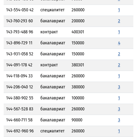
143-554-050 42
специалитет
260000
1
143-760-293 60
бакалавриат
200000
2
143-793-488 96
контракт
400301
1
143-896-729 11
бакалавриат
150000
4
143-931-058 52
бакалавриат
150000
2
144-091-178 42
контракт
380301
2
144-118-094 33
бакалавриат
260000
1
144-206-040 12
бакалавриат
380000
3
144-380-902 55
бакалавриат
100000
1
144-567-528 83
бакалавриат
260000
3
144-660-711 58
бакалавриат
90000
3
144-692-960 96
специалитет
260000
1