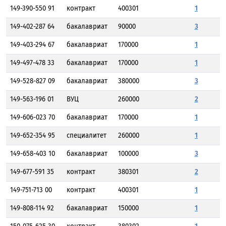
149-390-550 91
контракт
400301
1
149-402-287 64
бакалавриат
90000
3
149-403-294 67
бакалавриат
170000
1
149-497-478 33
бакалавриат
170000
1
149-528-827 09
бакалавриат
380000
3
149-563-196 01
ВУЦ
260000
2
149-606-023 70
бакалавриат
170000
1
149-652-354 95
специалитет
260000
1
149-658-403 10
бакалавриат
100000
3
149-677-591 35
контракт
380301
2
149-751-713 00
контракт
400301
1
149-808-114 92
бакалавриат
150000
1