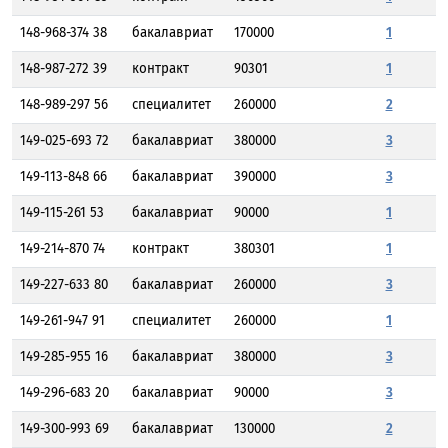
148-968-374 38
бакалавриат
170000
1
148-987-272 39
контракт
90301
1
148-989-297 56
специалитет
260000
2
149-025-693 72
бакалавриат
380000
3
149-113-848 66
бакалавриат
390000
3
149-115-261 53
бакалавриат
90000
1
149-214-870 74
контракт
380301
1
149-227-633 80
бакалавриат
260000
3
149-261-947 91
специалитет
260000
1
149-285-955 16
бакалавриат
380000
3
149-296-683 20
бакалавриат
90000
3
149-300-993 69
бакалавриат
130000
2