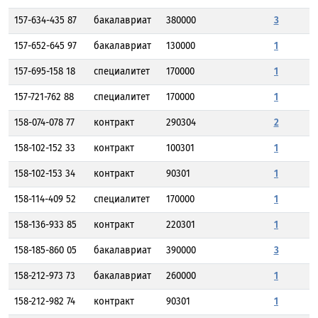
157-634-435 87
бакалавриат
380000
3
157-652-645 97
бакалавриат
130000
1
157-695-158 18
специалитет
170000
1
157-721-762 88
специалитет
170000
1
158-074-078 77
контракт
290304
2
158-102-152 33
контракт
100301
1
158-102-153 34
контракт
90301
1
158-114-409 52
специалитет
170000
1
158-136-933 85
контракт
220301
1
158-185-860 05
бакалавриат
390000
3
158-212-973 73
бакалавриат
260000
1
158-212-982 74
контракт
90301
1