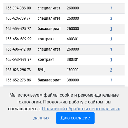
165-394-386 00
специалитет
260000
3
165-424-739 77
специалитет
260000
2
165-454-425 77
бакалавриат
260000
1
165-454-689 99
контракт
400301
1
165-496-412 00
специалитет
260000
1
165-543-949 97
контракт
380301
1
165-623-290 73
ВУЦ
170000
2
165-652-276 86
бакалавриат
380000
3
165-713-894 96
бакалавриат
150000
2
Мы используем файлы cookie и рекомендательные
165-775-654 19
ВУЦ
260000
2
технологии. Продолжив работу с сайтом, вы
соглашаетесь с
Политикой обработки персональных
165-859-656 33
бакалавриат
260000
1
данных
.
Даю согласие
165-877-688 43
бакалавриат
150000
1