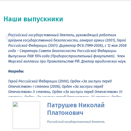
Наши выпускники
Российский государственный деятель, руководящий работник
органов государственной безопасности, генерал армии (2001), Герой
Российской Федерации (2001). Директор ФСБ (1999-2008), с 12 мая 2008
года – Секретарь Совета Безопасности Российской Федерации.
Выпускник ЛКИ 1974 года (Приборостроительный факультет). Член
Морской коллегии при Правительстве РФ. Доктор юридических наук.
Награды:
Герой Российской Федерации (2000), Орден «За заслуги перед
Отечеством» I степени (2006), Орден «За заслуги перед
Отечеством» II степени, Орден «За заслуги перед Отечеством» III
степени, Орден «За заслуги перед Отечеством» IV степени, Орден
Александра Невского, Орден Мужества, Орден «За военные
Патрушев Николай
заслуги», Орден «За морские заслуги» (2002), Орден Почёта
Платонович
(2011), Орден имени Ахмата Кадырова.
Медали, в том числе медаль Ушакова. Лауреат Государственной
Российский государственный деятель.
премии Российской Федерации в области науки и техники, Лауреат
Премии правительства Российской Федерации в области науки и