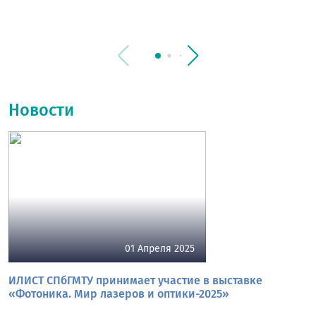
техники, Лауреат Государственной премии Российской Федерации
имени Маршала Советского Союза Г. К. Жукова в области военной
науки (2009). Заслуженный сотрудник органов безопасности
Российской Федерации.
Новости
01 Апреля 2025
ИЛИСТ СПбГМТУ принимает участие в выставке
«Фотоника. Мир лазеров и оптики-2025»