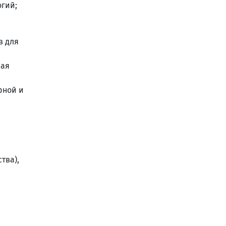
гий;
в для
чая
рной и
тва),