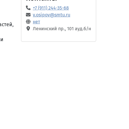
+7 (911) 244-35-68
v.osipov@smtu.ru
нет
астей,
Ленинский пр., 101 ауд.б/н
 и