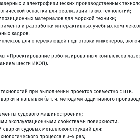
лазерных и электрофизических производственных техноло
огической оснастки для реализации таких технологий;
мпозиционных материалов для морской техники;
еримента и разработки интерактивных учебных комплексо
ных кадров.
омплексов для опережающей подготовки инженеров, вклю
мы «Проектирование роботизированных комплексов лазе
данием шести ИКОП).
технологий при выполнении проектов совместно с ВТК.
арки и наплавки (в т. ч. методами аддитивного производс
лементы судового машиностроения;
ми эксплуатационными свойствами поверхности.
й сварки судовых металлоконструкций для:
нологического процесса в 3–5 раз;