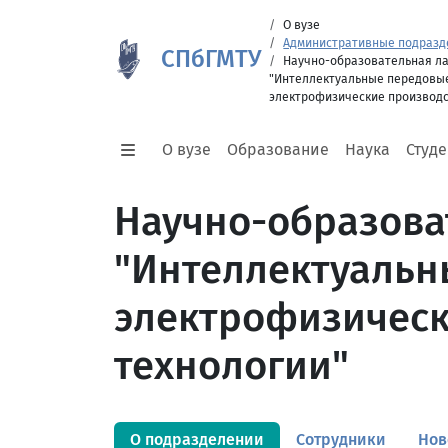
О вузе
Административные подразд
СПбГМТУ
Научно-образовательная л
"Интеллектуальные передовы
электрофизические производс
О вузе
Образование
Наука
Студ
Научно-образова
"Интеллектуальн
электрофизическ
технологии"
О подразделении
Сотрудники
Нов