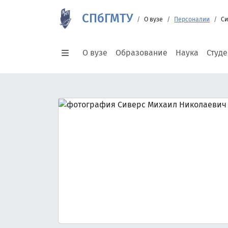
СПбГМТУ
О вузе
Персоналии
Си
О вузе
Образование
Наука
Студ