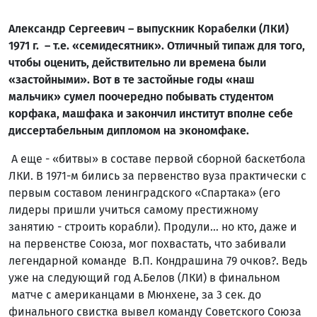
Александр Сергеевич – выпускник Корабелки (ЛКИ)
1971 г. – т.е. «семидесятник». Отличный типаж для того,
чтобы оценить, действительно ли времена были
«застойными». Вот в те застойные годы «наш
мальчик» сумел поочередно побывать студентом
корфака, машфака и закончил институт вполне себе
диссертабельным дипломом на экономфаке.
А еще - «битвы» в составе первой сборной баскетбола
ЛКИ. В 1971-м бились за первенство вуза практически с
первым составом ленинградского «Спартака» (его
лидеры пришли учиться самому престижному
занятию - строить корабли). Продули… но кто, даже и
на первенстве Союза, мог похвастать, что забивали
легендарной команде В.П. Кондрашина 79 очков?. Ведь
уже на следующий год А.Белов (ЛКИ) в финальном
матче с американцами в Мюнхене, за 3 сек. до
финального свистка вывел команду Советского Союза