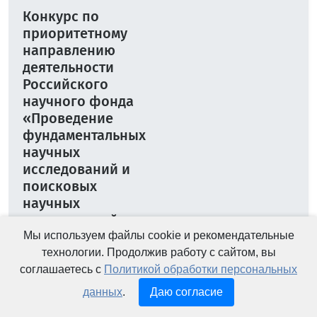
Конкурс по
приоритетному
направлению
деятельности
Российского
научного фонда
«Проведение
фундаментальных
научных
исследований и
поисковых
научных
исследований
малыми
Мы используем файлы cookie и рекомендательные
отдельными
технологии. Продолжив работу с сайтом, вы
научными
соглашаетесь с
Политикой обработки персональных
группами»
данных
.
Даю согласие
(региональный