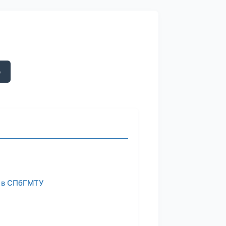
е
г в СПбГМТУ